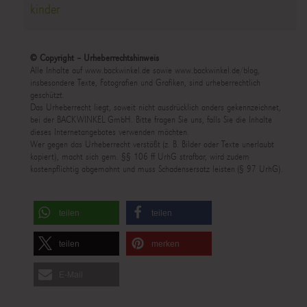
kinder
© Copyright – Urheberrechtshinweis
Alle Inhalte auf www.backwinkel.de sowie www.backwinkel.de/blog,
insbesondere Texte, Fotografien und Grafiken, sind urheberrechtlich
geschützt.
Das Urheberrecht liegt, soweit nicht ausdrücklich anders gekennzeichnet,
bei der BACKWINKEL GmbH. Bitte fragen Sie uns, falls Sie die Inhalte
dieses Internetangebotes verwenden möchten.
Wer gegen das Urheberrecht verstößt (z. B. Bilder oder Texte unerlaubt
kopiert), macht sich gem. §§ 106 ff UrhG strafbar, wird zudem
kostenpflichtig abgemahnt und muss Schadensersatz leisten (§ 97 UrhG).
teilen
teilen
teilen
merken
E-Mail