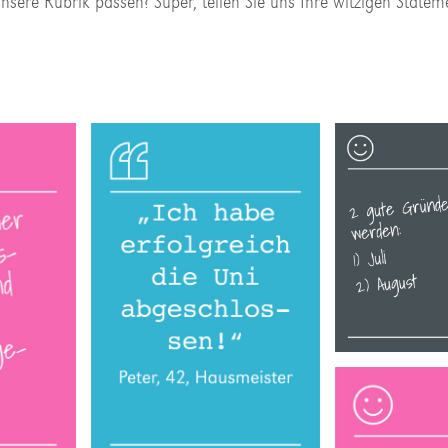
unsere Rubrik passen? Super, teilen Sie uns Ihre witzigen Statem