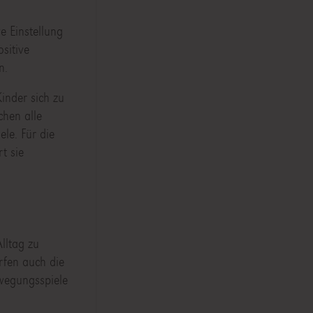
e Einstellung
sitive
n.
inder sich zu
chen alle
ele. Für die
t sie
lltag zu
rfen auch die
ewegungsspiele