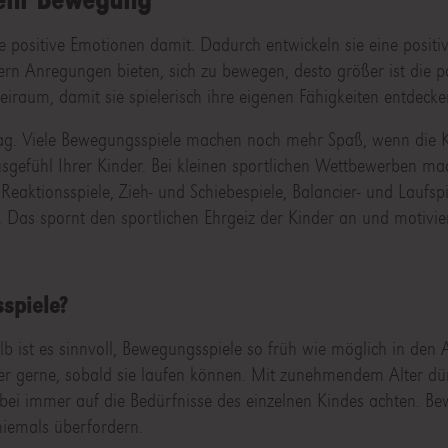
ositive Emotionen damit. Dadurch entwickeln sie eine positiv
n Anregungen bieten, sich zu bewegen, desto größer ist die po
raum, damit sie spielerisch ihre eigenen Fähigkeiten entdecke
tag. Viele Bewegungsspiele machen noch mehr Spaß, wenn die K
sgefühl Ihrer Kinder. Bei kleinen sportlichen Wettbewerben ma
eaktionsspiele, Zieh- und Schiebespiele, Balancier- und Laufspi
n. Das spornt den sportlichen Ehrgeiz der Kinder an und motivier
spiele?
lb ist es sinnvoll, Bewegungsspiele so früh wie möglich in den A
der gerne, sobald sie laufen können. Mit zunehmendem Alter dü
dabei immer auf die Bedürfnisse des einzelnen Kindes achten. B
niemals überfordern.