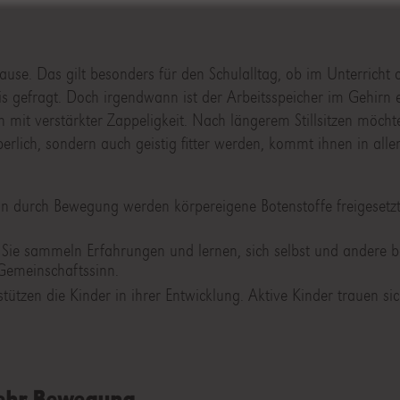
Pause. Das gilt besonders für den Schulalltag, ob im Unterricht
 gefragt. Doch irgendwann ist der Arbeitsspeicher im Gehirn e
h mit verstärkter Zappeligkeit. Nach längerem Stillsitzen möcht
erlich, sondern auch geistig fitter werden, kommt ihnen in alle
nn durch Bewegung werden körpereigene Botenstoffe freigesetzt
 Sie sammeln Erfahrungen und lernen, sich selbst und andere b
Gemeinschaftssinn.
ützen die Kinder in ihrer Entwicklung. Aktive Kinder trauen si
mehr Bewegung