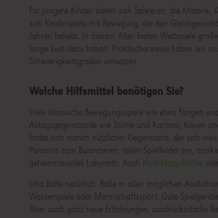
Für jüngere Kinder bieten sich Spiele an, die Motori
sich Kinderspiele mit Bewegung, die den Gleichgewichts
Jahren beliebt. In diesem Alter bieten Wettspiele groß
lange Lust dazu haben. Praktischerweise haben wir uns
Schwierigkeitsgraden umsetzen.
Welche Hilfsmittel benötigen Sie?
Viele klassische Bewegungsspiele wie etwa Fangen und
Alltagsgegenstände wie Stühle und Kartons, Kissen un
findet sich manch nützlicher Gegenstand, der sich viels
Parcours zum Balancieren, teilen Spielfelder ein, m
geheimnisvolles Labyrinth. Auch
Hula-Hoop-Reifen
ode
Und Bälle natürlich. Bälle in allen möglichen Ausführ
Wasserspiele oder Mannschaftssport. Gute Spielgeräte s
Aber auch ganz neue Erfahrungen, ausdrucksstarke 