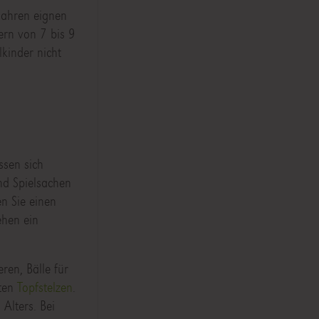
Jahren eignen
ern von 7 bis 9
lkinder nicht
ssen sich
nd Spielsachen
en Sie einen
ehen ein
ren, Bälle für
bten
Topfstelzen
.
 Alters. Bei