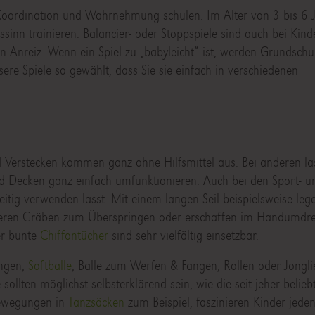
k, Koordination und Wahrnehmung schulen. Im Alter von 3 bis 6 
sinn trainieren. Balancier- oder Stoppspiele sind auch bei Kind
en Anreiz. Wenn ein Spiel zu „babyleicht“ ist, werden Grundschu
ere Spiele so gewählt, dass Sie sie einfach in verschiedenen
 Verstecken kommen ganz ohne Hilfsmittel aus. Bei anderen la
d Decken ganz einfach umfunktionieren. Auch bei den Sport- u
eitig verwenden lässt. Mit einem langen Seil beispielsweise leg
arkieren Gräben zum Überspringen oder erschaffen im Handumdr
r bunte
Chiffontücher
sind sehr vielfältig einsetzbar.
ungen,
Softbälle
, Bälle zum Werfen & Fangen, Rollen oder Jonglie
ollten möglichst selbsterklärend sein, wie die seit jeher belie
Bewegungen in
Tanzsäcken
zum Beispiel, faszinieren Kinder jeden