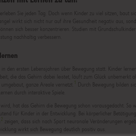
leben Sie jeden Tag. Doch wenn Kinder zu viel sitzen, baut sic
l wirkt sich nicht nur auf ihre Gesundheit negativ aus, son
 können sich besser konzentrieren. Studien mit Grundschulkinde
stung nachhaltig verbessern.
lernen
t in den ersten Lebensjahren über Bewegung statt. Kinder lernen
beit, die das Gehirn dabei leistet, läuft zum Glück unbemerkt 
1
 umgebaut, ganze Areale vernetzt.
Durch Bewegung bilden si
ernen durch interaktive Spiele.
wird, hat das Gehirn die Bewegung schon vorausgedacht. So w
tend für Kinder in der Entwicklung. Bei körperlicher Betätigun
2
n
zeigen, dass sich nach Sport neuronale Veränderungen ergeb
icklung wirkt sich Bewegung deutlich positiv aus.