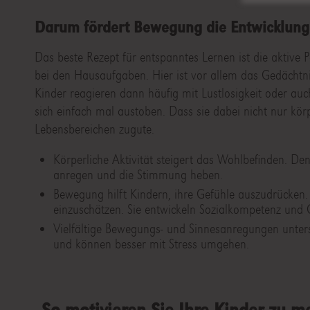
Darum fördert Bewegung die Entwicklung
Das beste Rezept für entspanntes Lernen ist die aktive 
bei den Hausaufgaben. Hier ist vor allem das Gedächtnis
Kinder reagieren dann häufig mit Lustlosigkeit oder auc
sich einfach mal austoben. Dass sie dabei nicht nur körp
Lebensbereichen zugute.
Körperliche Aktivität steigert das Wohlbefinden. De
anregen und die Stimmung heben.
Bewegung hilft Kindern, ihre Gefühle auszudrücken.
einzuschätzen. Sie entwickeln Sozialkompetenz und 
Vielfältige Bewegungs- und Sinnesanregungen unterst
und können besser mit Stress umgehen.
So motivieren Sie Ihre Kinder zu 