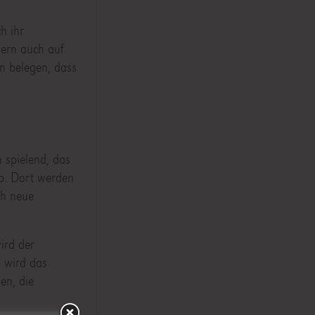
h ihr
dern auch auf
rn belegen, dass
 spielend, das
ab. Dort werden
ch neue
ird der
g wird das
en, die