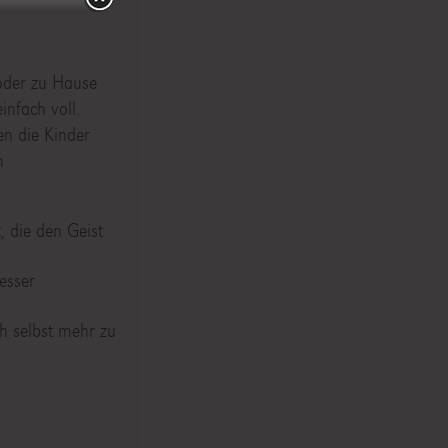
 oder zu Hause
infach voll.
en die Kinder
n
, die den Geist
esser
ch selbst mehr zu