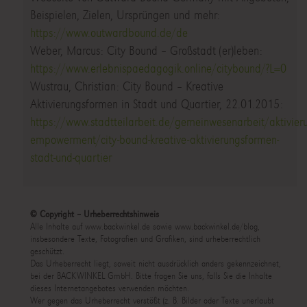
Beispielen, Zielen, Ursprüngen und mehr:
https://www.outwardbound.de/de
Weber, Marcus: City Bound – Großstadt (er)leben:
https://www.erlebnispaedagogik.online/citybound/?L=0
Wustrau, Christian: City Bound – Kreative
Aktivierungsformen in Stadt und Quartier, 22.01.2015:
https://www.stadtteilarbeit.de/gemeinwesenarbeit/aktivier
empowerment/city-bound-kreative-aktivierungsformen-
stadt-und-quartier
© Copyright – Urheberrechtshinweis
Alle Inhalte auf www.backwinkel.de sowie www.backwinkel.de/blog,
insbesondere Texte, Fotografien und Grafiken, sind urheberrechtlich
geschützt.
Das Urheberrecht liegt, soweit nicht ausdrücklich anders gekennzeichnet,
bei der BACKWINKEL GmbH. Bitte fragen Sie uns, falls Sie die Inhalte
dieses Internetangebotes verwenden möchten.
Wer gegen das Urheberrecht verstößt (z. B. Bilder oder Texte unerlaubt