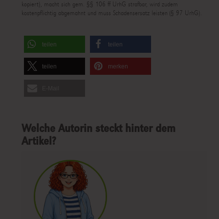
kopiert), macht sich gem. §§ 106 ff UrhG strafbar, wird zudem
kostenpflichtig abgemahnt und muss Schadensersatz leisten (§ 97 UrhG).
teilen
teilen
teilen
merken
E-Mail
Welche Autorin steckt hinter dem
Artikel?