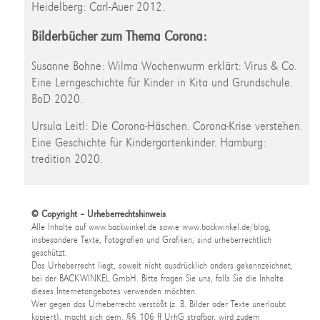
Heidelberg: Carl-Auer 2012.
Bilderbücher zum Thema Corona:
Susanne Bohne: Wilma Wochenwurm erklärt: Virus & Co.
Eine Lerngeschichte für Kinder in Kita und Grundschule.
BoD 2020.
Ursula Leitl: Die Corona-Häschen. Corona-Krise verstehen.
Eine Geschichte für Kindergartenkinder. Hamburg:
tredition 2020.
© Copyright – Urheberrechtshinweis
Alle Inhalte auf www.backwinkel.de sowie www.backwinkel.de/blog,
insbesondere Texte, Fotografien und Grafiken, sind urheberrechtlich
geschützt.
Das Urheberrecht liegt, soweit nicht ausdrücklich anders gekennzeichnet,
bei der BACKWINKEL GmbH. Bitte fragen Sie uns, falls Sie die Inhalte
dieses Internetangebotes verwenden möchten.
Wer gegen das Urheberrecht verstößt (z. B. Bilder oder Texte unerlaubt
kopiert), macht sich gem. §§ 106 ff UrhG strafbar, wird zudem