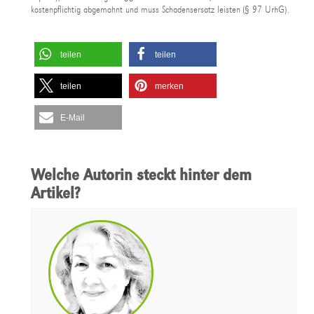
kostenpflichtig abgemahnt und muss Schadensersatz leisten (§ 97 UrhG).
teilen
teilen
teilen
merken
E-Mail
Welche Autorin steckt hinter dem
Artikel?