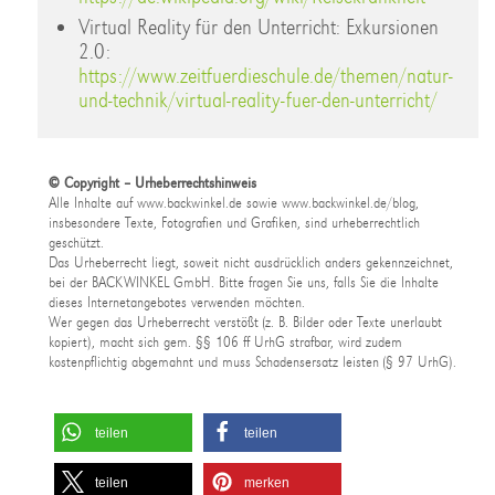
Virtual Reality für den Unterricht: Exkursionen
2.0:
https://www.zeitfuerdieschule.de/themen/natur-
und-technik/virtual-reality-fuer-den-unterricht/
© Copyright – Urheberrechtshinweis
Alle Inhalte auf www.backwinkel.de sowie www.backwinkel.de/blog,
insbesondere Texte, Fotografien und Grafiken, sind urheberrechtlich
geschützt.
Das Urheberrecht liegt, soweit nicht ausdrücklich anders gekennzeichnet,
bei der BACKWINKEL GmbH. Bitte fragen Sie uns, falls Sie die Inhalte
dieses Internetangebotes verwenden möchten.
Wer gegen das Urheberrecht verstößt (z. B. Bilder oder Texte unerlaubt
kopiert), macht sich gem. §§ 106 ff UrhG strafbar, wird zudem
kostenpflichtig abgemahnt und muss Schadensersatz leisten (§ 97 UrhG).
teilen
teilen
teilen
merken