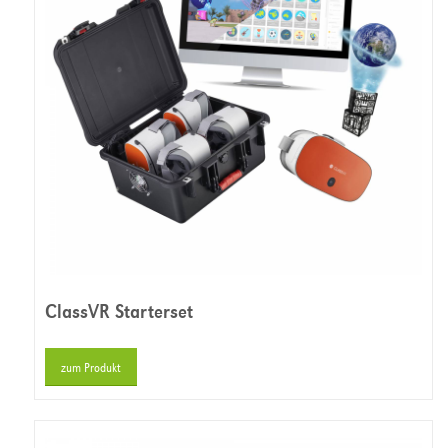
ClassVR Starterset
zum Produkt