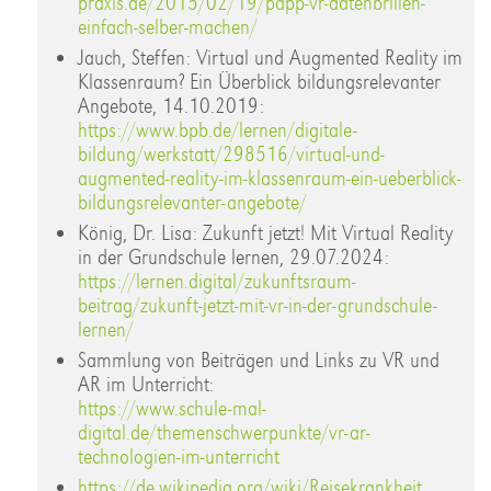
praxis.de/2015/02/19/papp-vr-datenbrillen-
einfach-selber-machen/
Jauch, Steffen: Virtual und Augmented Reality im
Klassenraum? Ein Überblick bildungsrelevanter
Angebote, 14.10.2019:
https://www.bpb.de/lernen/digitale-
bildung/werkstatt/298516/virtual-und-
augmented-reality-im-klassenraum-ein-ueberblick-
bildungsrelevanter-angebote/
König, Dr. Lisa: Zukunft jetzt! Mit Virtual Reality
in der Grundschule lernen, 29.07.2024:
https://lernen.digital/zukunftsraum-
beitrag/zukunft-jetzt-mit-vr-in-der-grundschule-
lernen/
Sammlung von Beiträgen und Links zu VR und
AR im Unterricht:
https://www.schule-mal-
digital.de/themenschwerpunkte/vr-ar-
technologien-im-unterricht
https://de.wikipedia.org/wiki/Reisekrankheit