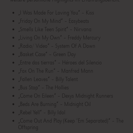
„I Was Made For Loving You“ – Kiss
„Friday On My Mind“ – Easybeats
„Smells Like Teen Spirit“ – Nirvana
„Living On My Own“ – Freddy Mercury
„Radio/ Video“ – System Of A Down
„Basket Case“ – Green Day
„Entre dos tierras“ – Héroes del Silencio
„Fox On The Run“ – Manfred Mann
„Fallen Leaves“ – Billy Talent
„Bus Stop“ – The Hollies
„Come On Eileen“ – Dexys Midnight Runners
„Beds Are Burning“ – Midnight Oil
„Rebel Yell“ – Billy Idol
„Come Out And Play (Keep ’Em Separated)“ – The
Offspring