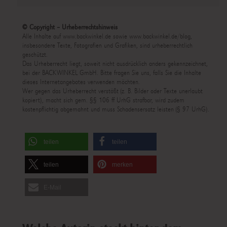
© Copyright – Urheberrechtshinweis
Alle Inhalte auf www.backwinkel.de sowie www.backwinkel.de/blog,
insbesondere Texte, Fotografien und Grafiken, sind urheberrechtlich
geschützt.
Das Urheberrecht liegt, soweit nicht ausdrücklich anders gekennzeichnet,
bei der BACKWINKEL GmbH. Bitte fragen Sie uns, falls Sie die Inhalte
dieses Internetangebotes verwenden möchten.
Wer gegen das Urheberrecht verstößt (z. B. Bilder oder Texte unerlaubt
kopiert), macht sich gem. §§ 106 ff UrhG strafbar, wird zudem
kostenpflichtig abgemahnt und muss Schadensersatz leisten (§ 97 UrhG).
teilen
teilen
teilen
merken
E-Mail