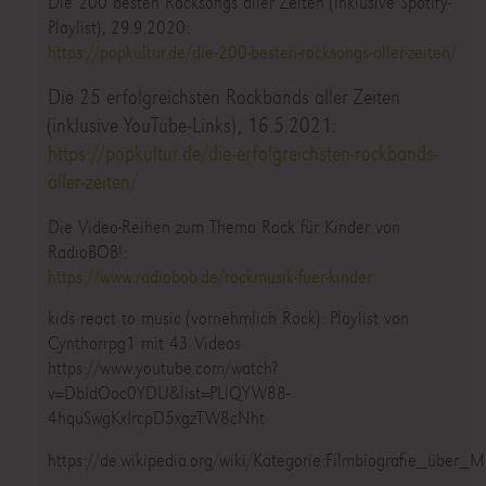
Die 200 besten Rocksongs aller Zeiten (inklusive Spotify-
Playlist), 29.9.2020:
https://popkultur.de/die-200-besten-rocksongs-aller-zeiten/
Die 25 erfolgreichsten Rockbands aller Zeiten
(inklusive YouTube-Links), 16.5.2021:
https://popkultur.de/die-erfolgreichsten-rockbands-
aller-zeiten/
Die Video-Reihen zum Thema Rock für Kinder von
RadioBOB!:
https://www.radiobob.de/rockmusik-fuer-kinder
kids react to music (vornehmlich Rock): Playlist von
Cynthorrpg1 mit 43 Videos
https://www.youtube.com/watch?
v=DbIdOoc0YDU&list=PLlQYW88-
4hquSwgKxIrcpD5xgzTW8cNht
https://de.wikipedia.org/wiki/Kategorie:Filmbiografie_über_M