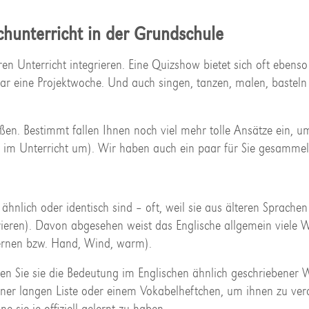
chunterricht in der Grundschule
ren Unterricht integrieren. Eine Quizshow bietet sich oft ebenso
r eine Projektwoche. Und auch singen, tanzen, malen, basteln
reißen. Bestimmt fallen Ihnen noch viel mehr tolle Ansätze ein, u
its im Unterricht um). Wir haben auch ein paar für Sie gesammel
ähnlich oder identisch sind – oft, weil sie aus älteren Sprachen
ieren). Davon abgesehen weist das Englische allgemein viele W
 lernen bzw. Hand, Wind, warm).
n Sie sie die Bedeutung im Englischen ähnlich geschriebener W
ner langen Liste oder einem Vokabelheftchen, um ihnen zu ver
 sie je offiziell gelernt zu haben.