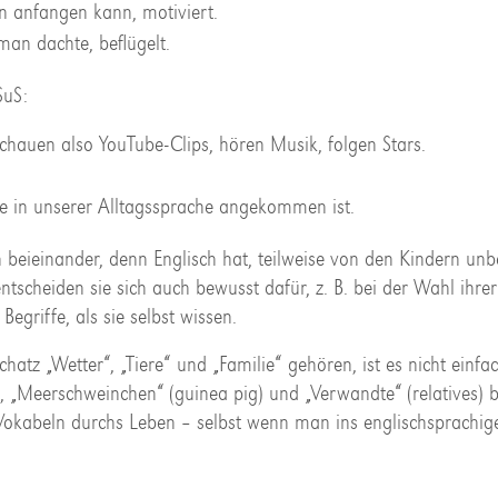
n anfangen kann, motiviert.
man dachte, beflügelt.
SuS:
hauen also YouTube-Clips, hören Musik, folgen Stars.
e in unserer Alltagssprache angekommen ist.
ah beieinander, denn Englisch hat, teilweise von den Kindern un
entscheiden sie sich auch bewusst dafür, z. B. bei der Wahl ihrer
egriffe, als sie selbst wissen.
z „Wetter“, „Tiere“ und „Familie“ gehören, ist es nicht einfa
), „Meerschweinchen“ (guinea pig) und „Verwandte“ (relatives) 
kabeln durchs Leben – selbst wenn man ins englischsprachig