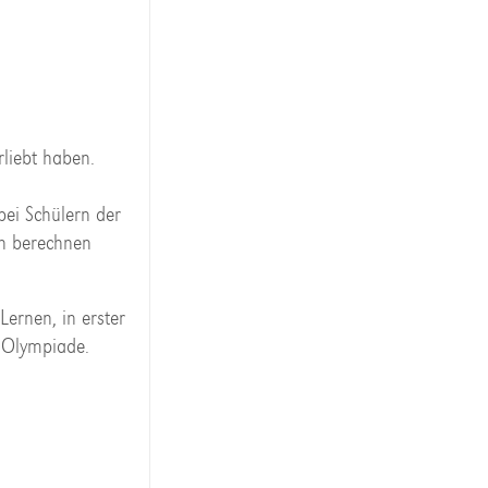
rliebt haben.
n
bei Schülern der
ln berechnen
ernen, in erster
r Olympiade.