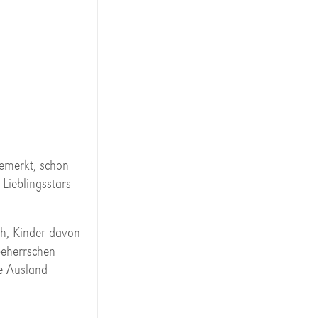
bemerkt, schon
 Lieblingsstars
ch, Kinder davon
beherrschen
e Ausland