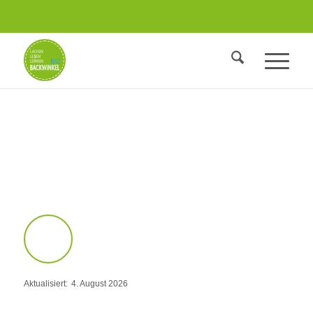
BACKWINKEL Blog – für Lehrer, Erzieher und
Eltern
Jahreszeitentisch-Projekte:
14 Tipps zum
Veranschaulichen
Elisa Morel
Lehrerin & Freie Autorin
Aktualisiert:
4. August 2026