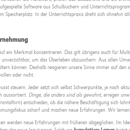
ie aufgespielte Software aus Schulbüchern und Unterrichtsprogr
em Speicherplatz. In der Unterrichtspraxis dreht sich ohnehin al
hrnehmung
uf ein Merkmal konzentrieren. Das gilt übrigens auch für Multi
 unverzichtbar, um das Überleben abzusichern: Aus allen Umwe
iltern können. Deshalb reagieren unsere Sinne immer auf den s
ollen oder nicht.
 steuern. Jeder setzt sich selbst Schwerpunkte, je nach aktue
h aussortiert.
Dinge, die anders sind als gewohnt
, erregen unwi
ontalhirn) entschieden, ob die nähere Beschäftigung sich lohnt
hmungsfokus scharf und machen neue Erfahrungen. Wir lernen
nen werden neue Erfahrungen mit früheren abgeglichen. Im Ideal
dem der neue Input passt. Solch ein
kumulatives Lernen
bietet