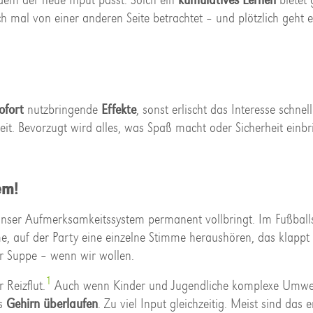
h mal von einer anderen Seite betrachtet – und plötzlich geht e
ofort
nutzbringende
Effekte
, sonst erlischt das Interesse schnel
heit. Bevorzugt wird alles, was Spaß macht oder Sicherheit einb
em!
 unser Aufmerksamkeitssystem permanent vollbringt. Im Fußball
e, auf der Party eine einzelne Stimme heraushören, das klappt 
r Suppe – wenn wir wollen.
1
 Reizflut.
Auch wenn Kinder und Jugendliche komplexe Umweltr
as
Gehirn
überlaufen
. Zu viel Input gleichzeitig. Meist sind das 