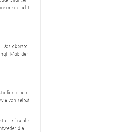
inem ein Licht
l. Das oberste
ringt. Maß der
stadion einen
wie von selbst.
eize flexibler
entweder die