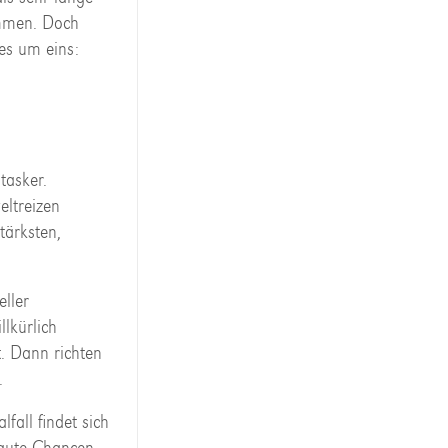
ammen. Doch
les um eins:
tasker.
ltreizen
tärksten,
ller
llkürlich
. Dann richten
.
fall findet sich
 gute Chancen