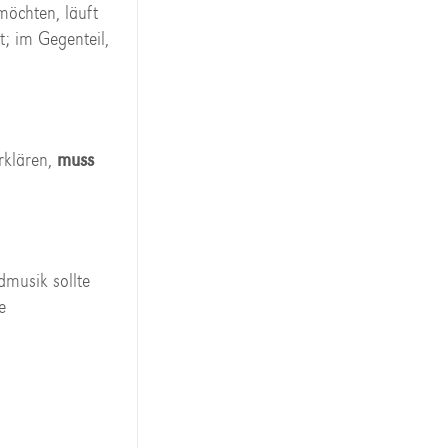
möchten, läuft
t; im Gegenteil,
rklären,
muss
dmusik sollte
e