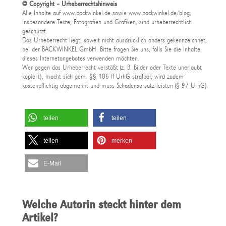
© Copyright – Urheberrechtshinweis
Alle Inhalte auf www.backwinkel.de sowie www.backwinkel.de/blog,
insbesondere Texte, Fotografien und Grafiken, sind urheberrechtlich
geschützt.
Das Urheberrecht liegt, soweit nicht ausdrücklich anders gekennzeichnet,
bei der BACKWINKEL GmbH. Bitte fragen Sie uns, falls Sie die Inhalte
dieses Internetangebotes verwenden möchten.
Wer gegen das Urheberrecht verstößt (z. B. Bilder oder Texte unerlaubt
kopiert), macht sich gem. §§ 106 ff UrhG strafbar, wird zudem
kostenpflichtig abgemahnt und muss Schadensersatz leisten (§ 97 UrhG).
teilen
teilen
teilen
merken
E-Mail
Welche Autorin steckt hinter dem
Artikel?