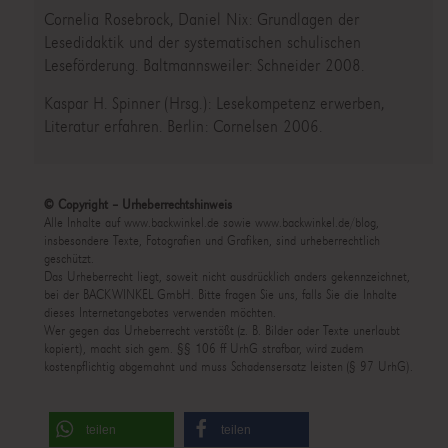
Cornelia Rosebrock, Daniel Nix: Grundlagen der
Lesedidaktik und der systematischen schulischen
Leseförderung. Baltmannsweiler: Schneider 2008.
Kaspar H. Spinner (Hrsg.): Lesekompetenz erwerben,
Literatur erfahren. Berlin: Cornelsen 2006.
© Copyright – Urheberrechtshinweis
Alle Inhalte auf www.backwinkel.de sowie www.backwinkel.de/blog,
insbesondere Texte, Fotografien und Grafiken, sind urheberrechtlich
geschützt.
Das Urheberrecht liegt, soweit nicht ausdrücklich anders gekennzeichnet,
bei der BACKWINKEL GmbH. Bitte fragen Sie uns, falls Sie die Inhalte
dieses Internetangebotes verwenden möchten.
Wer gegen das Urheberrecht verstößt (z. B. Bilder oder Texte unerlaubt
kopiert), macht sich gem. §§ 106 ff UrhG strafbar, wird zudem
kostenpflichtig abgemahnt und muss Schadensersatz leisten (§ 97 UrhG).
teilen
teilen