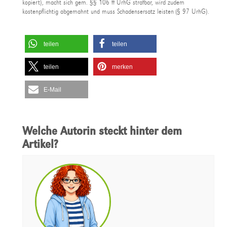
kopiert), macht sich gem. §§ 106 ff UrhG strafbar, wird zudem
kostenpflichtig abgemahnt und muss Schadensersatz leisten (§ 97 UrhG).
teilen
teilen
teilen
merken
E-Mail
Welche Autorin steckt hinter dem
Artikel?