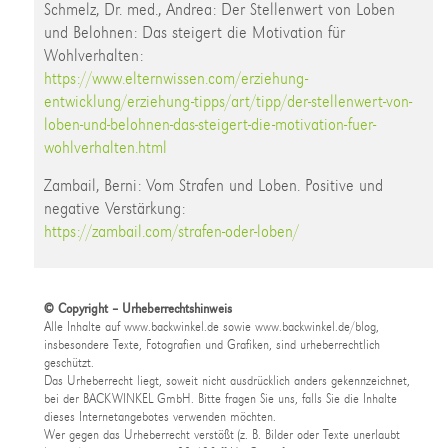
Schmelz, Dr. med., Andrea: Der Stellenwert von Loben
und Belohnen: Das steigert die Motivation für
Wohlverhalten:
https://www.elternwissen.com/erziehung-
entwicklung/erziehung-tipps/art/tipp/der-stellenwert-von-
loben-und-belohnen-das-steigert-die-motivation-fuer-
wohlverhalten.html
Zambail, Berni: Vom Strafen und Loben. Positive und
negative Verstärkung:
https://zambail.com/strafen-oder-loben/
© Copyright – Urheberrechtshinweis
Alle Inhalte auf www.backwinkel.de sowie www.backwinkel.de/blog,
insbesondere Texte, Fotografien und Grafiken, sind urheberrechtlich
geschützt.
Das Urheberrecht liegt, soweit nicht ausdrücklich anders gekennzeichnet,
bei der BACKWINKEL GmbH. Bitte fragen Sie uns, falls Sie die Inhalte
dieses Internetangebotes verwenden möchten.
Wer gegen das Urheberrecht verstößt (z. B. Bilder oder Texte unerlaubt