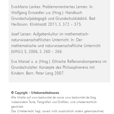
Eva-Maria Lankes: Problemorientiertes Lernen. In:
Wolfgang Einsiedler u.a. (Hrsg.): Handbuch
Grundschulpädagogik und Grundschuldidaktik. Bad
Heilbrunn: Klinkhardt 2011, S. 372 – 375.
Josef Leisen: Aufgabenkultur im mathematisch-
naturwissenschaftlichen Unterricht. In: Der
mathematische und naturwissenschaftliche Unterricht
(MNU) 5, 2006, S. 260 – 266.
Eva Marsal u. a. (Hrsg.): Ethische Reflexionskompetenz im
Grundschulalter. Konzepte des Philosophierens mit
Kindern. Bern: Peter Lang 2007.
© Copyright – Urheberrechtshinweis
Alle Inhalte auf www.backwinkel.de sowie www.backwinkel.de/blog,
insbesondere Texte, Fotografien und Grafiken, sind urheberrechtlich
geschützt.
Das Urheberrecht liegt, soweit nicht ausdrücklich anders gekennzeichnet,