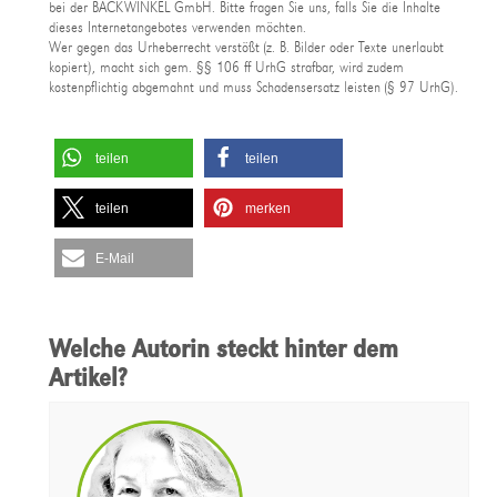
bei der BACKWINKEL GmbH. Bitte fragen Sie uns, falls Sie die Inhalte
dieses Internetangebotes verwenden möchten.
Wer gegen das Urheberrecht verstößt (z. B. Bilder oder Texte unerlaubt
kopiert), macht sich gem. §§ 106 ff UrhG strafbar, wird zudem
kostenpflichtig abgemahnt und muss Schadensersatz leisten (§ 97 UrhG).
teilen
teilen
teilen
merken
E-Mail
Welche Autorin steckt hinter dem
Artikel?