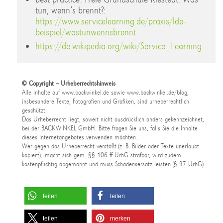
tun, wenn’s brennt?:
https://www.servicelearning.de/praxis/lde-
beispiel/wastunwennsbrennt
https://de.wikipedia.org/wiki/Service_Learning
© Copyright – Urheberrechtshinweis
Alle Inhalte auf www.backwinkel.de sowie www.backwinkel.de/blog,
insbesondere Texte, Fotografien und Grafiken, sind urheberrechtlich
geschützt.
Das Urheberrecht liegt, soweit nicht ausdrücklich anders gekennzeichnet,
bei der BACKWINKEL GmbH. Bitte fragen Sie uns, falls Sie die Inhalte
dieses Internetangebotes verwenden möchten.
Wer gegen das Urheberrecht verstößt (z. B. Bilder oder Texte unerlaubt
kopiert), macht sich gem. §§ 106 ff UrhG strafbar, wird zudem
kostenpflichtig abgemahnt und muss Schadensersatz leisten (§ 97 UrhG).
teilen
teilen
teilen
merken