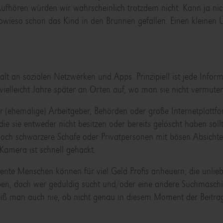
ufhören würden wir wahrscheinlich trotzdem nicht: Kann ja ni
sowieso schon das Kind in den Brunnen gefallen. Einen kleinen 
alt an sozialen Netzwerken und Apps. Prinzipiell ist jede Inform
vielleicht Jahre später an Orten auf, wo man sie nicht vermute
ehemalige) Arbeitgeber, Behörden oder große Internetplattfo
e sie entweder nicht besitzen oder bereits gelöscht haben soll
 noch schwärzere Schafe oder Privatpersonen mit bösen Absicht
Kamera ist schnell gehackt.
vente Menschen können für viel Geld Profis anheuern, die unli
ben, doch wer geduldig sucht und/oder eine andere Suchmaschi
eiß man auch nie, ob nicht genau in diesem Moment der Beitra