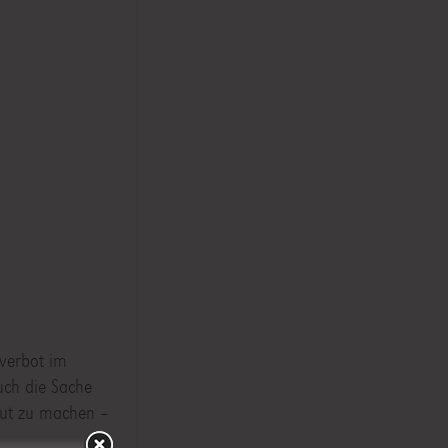
sverbot im
uch die Sache
raut zu machen –