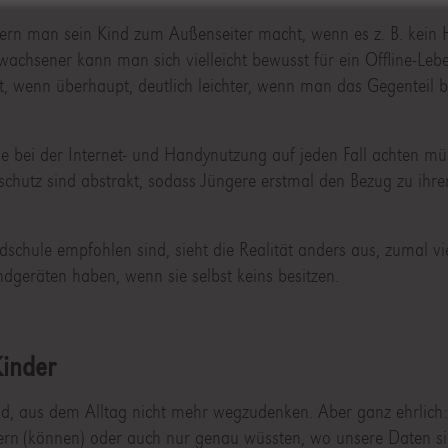
fern man sein Kind zum Außenseiter macht, wenn es z. B. kein 
wachsener kann man sich vielleicht bewusst für ein Offline-Leb
t, wenn überhaupt, deutlich leichter, wenn man das Gegenteil b
sie bei der Internet- und Handynutzung auf jeden Fall achten m
chutz sind abstrakt, sodass Jüngere erstmal den Bezug zu ihr
chule empfohlen sind, sieht die Realität anders aus, zumal vi
dgeräten haben, wenn sie selbst keins besitzen.
Kinder
end, aus dem Alltag nicht mehr wegzudenken. Aber ganz ehrlich
ern (können) oder auch nur genau wüssten, wo unsere Daten si