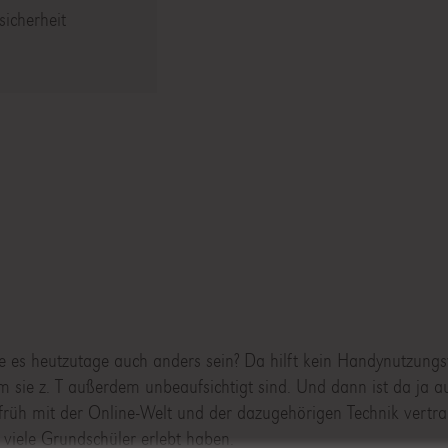
icherheit
e es heutzutage auch anders sein? Da hilft kein Handynutzung
em sie z. T außerdem unbeaufsichtigt sind. Und dann ist da ja a
h früh mit der Online-Welt und der dazugehörigen Technik vert
viele Grundschüler erlebt haben.