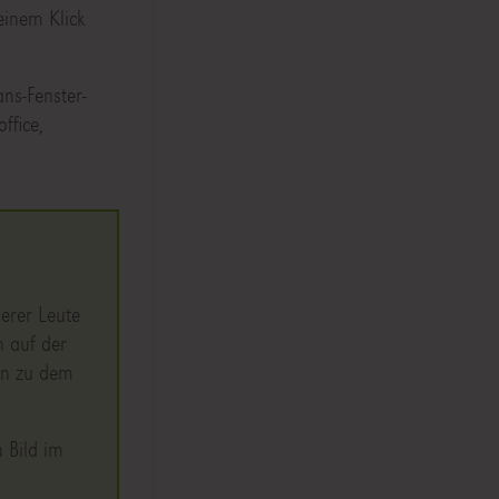
 einem Klick
ns-Fenster-
ffice,
erer Leute
n auf der
on zu dem
 Bild im