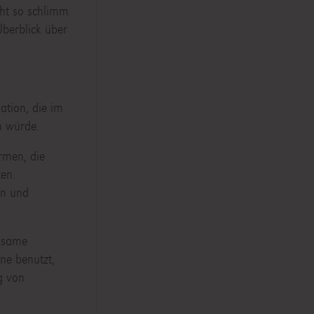
cht so schlimm
Überblick über
ation, die im
n würde.
rmen, die
ten.
en und
ebsame
ne benutzt,
g von