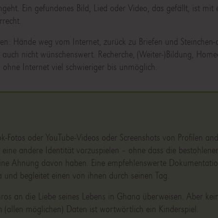
geht. Ein gefundenes Bild, Lied oder Video, das gefällt, ist mit
rrecht.
en: Hände weg vom Internet, zurück zu Briefen und Steinchen-a
t auch nicht wünschenswert. Recherche, (Weiter-)Bildung, Homeo
 ohne Internet viel schwieriger bis unmöglich.
ok-Fotos oder YouTube-Videos oder Screenshots von Profilen and
eine andere Identität vorzuspielen – ohne dass die bestohlene
 eine Ahnung davon haben. Eine empfehlenswerte Dokumentati
und begleitet einen von ihnen durch seinen Tag.
uros an die Liebe seines Lebens in Ghana überweisen. Aber kein
n (allen möglichen) Daten ist wortwörtlich ein Kinderspiel.