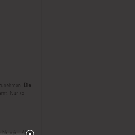
hrzunehmen.
Die
ernt. Nur so
e Neugier. Alle