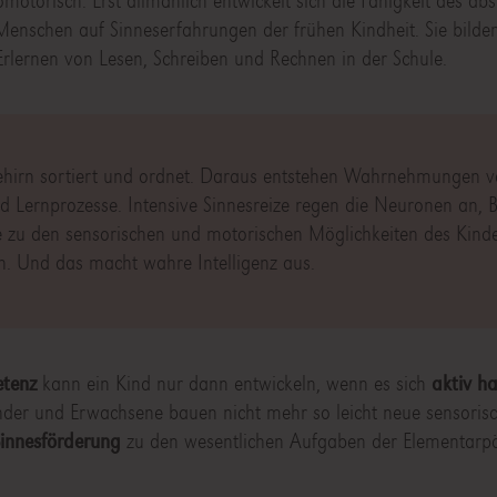
motorisch. Erst allmählich entwickelt sich die Fähigkeit des abs
enschen auf Sinneserfahrungen der frühen Kindheit. Sie bilden
Erlernen von Lesen, Schreiben und Rechnen in der Schule.
Gehirn sortiert und ordnet. Daraus entstehen Wahrnehmungen v
Lernprozesse. Intensive Sinnesreize regen die Neuronen an, 
e zu den sensorischen und motorischen Möglichkeiten des Kind
 Und das macht wahre Intelligenz aus.
etenz
kann ein Kind nur dann entwickeln, wenn es sich
aktiv h
nder und Erwachsene bauen nicht mehr so leicht neue sensoris
Sinnesförderung
zu den wesentlichen Aufgaben der Elementarp