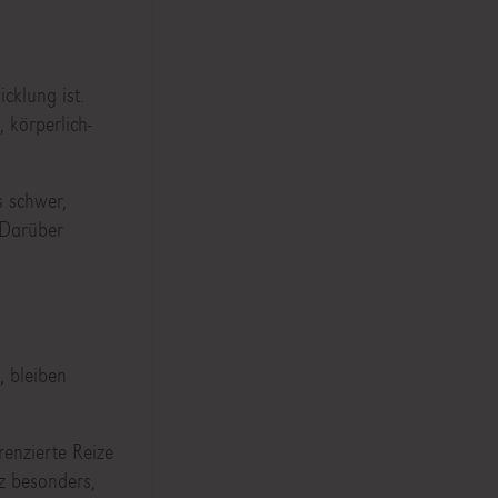
icklung ist.
 körperlich-
s schwer,
 Darüber
, bleiben
enzierte Reize
z besonders,