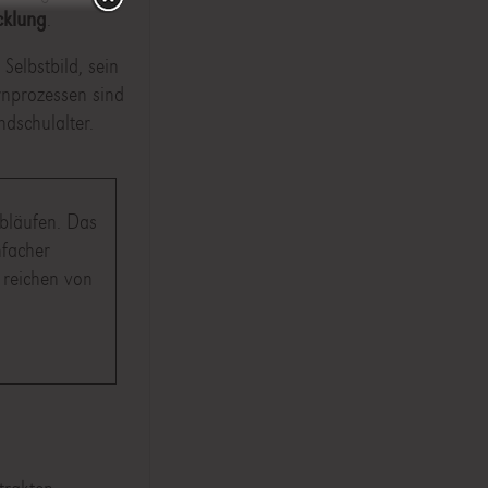
cklung
.
elbstbild, sein
rnprozessen sind
ndschulalter.
bläufen. Das
nfacher
 reichen von