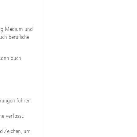
itig Medium und
auch berufliche
 kann auch
hrungen führen
e verfasst.
nd Zeichen, um