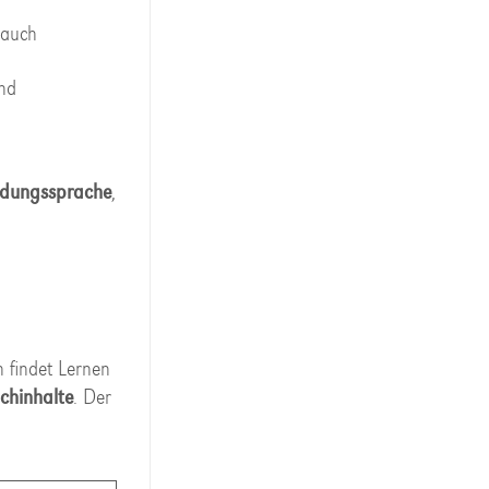
 auch
und
ildungssprache
,
 findet Lernen
chinhalte
. Der