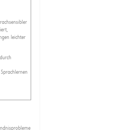
rachsensibler
ert,
ngen leichter
 durch
 Sprachlernen
tändnisprobleme