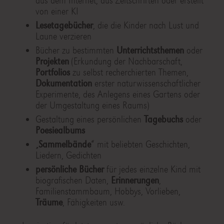
aus dem Internet, aus Zeitschriften oder erstellt
von einer KI
Lesetagebücher
, die die Kinder nach Lust und
Laune verzieren
Bücher zu bestimmten
Unterrichtsthemen
oder
Projekten
(Erkundung der Nachbarschaft,
Portfolios
zu selbst recherchierten Themen,
Dokumentation
erster naturwissenschaftlicher
Experimente, des Anlegens eines Gartens oder
der Umgestaltung eines Raums)
Gestaltung eines persönlichen
Tagebuchs
oder
Poesiealbums
„
Sammelbände
“ mit beliebten Geschichten,
Liedern, Gedichten
persönliche Bücher
für jedes einzelne Kind mit
biografischen Daten,
Erinnerungen
,
Familienstammbaum, Hobbys, Vorlieben,
Träume
, Fähigkeiten usw.