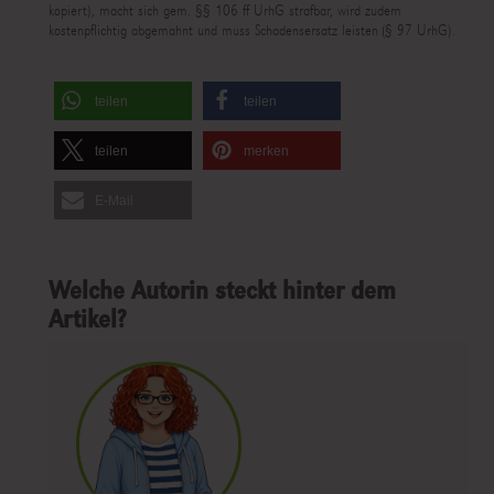
kopiert), macht sich gem. §§ 106 ff UrhG strafbar, wird zudem
kostenpflichtig abgemahnt und muss Schadensersatz leisten (§ 97 UrhG).
teilen
teilen
teilen
merken
E-Mail
Welche Autorin steckt hinter dem
Artikel?