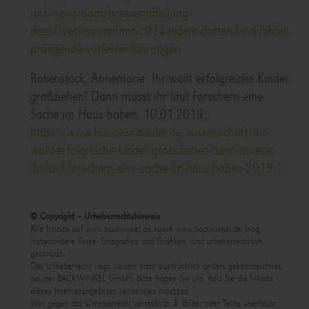
uns/newsroom/pressemitteilung-
detail/vorlesemonitor-2024-jedem-dritten-kind-fehlen-
praegende-vorleseerfahrungen
Rosenstock, Annemarie: Ihr wollt erfolgreiche Kinder
großziehen? Dann müsst ihr laut Forschern eine
Sache im Haus haben, 10.01.2019:
https://www.businessinsider.de/wissenschaft/ihr-
wollt-erfolgreiche-kinder-grossziehen-dann-muesst-
ihr-laut-forschern-eine-sache-im-haus-haben-2019-1/
© Copyright – Urheberrechtshinweis
Alle Inhalte auf www.backwinkel.de sowie www.backwinkel.de/blog,
insbesondere Texte, Fotografien und Grafiken, sind urheberrechtlich
geschützt.
Das Urheberrecht liegt, soweit nicht ausdrücklich anders gekennzeichnet,
bei der BACKWINKEL GmbH. Bitte fragen Sie uns, falls Sie die Inhalte
dieses Internetangebotes verwenden möchten.
Wer gegen das Urheberrecht verstößt (z. B. Bilder oder Texte unerlaubt