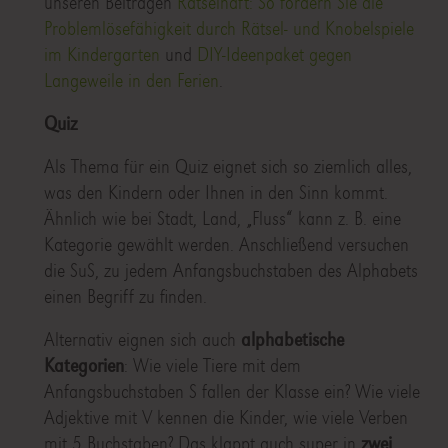
unseren Beiträgen
Rätselhaft: So fördern Sie die
Problemlösefähigkeit durch Rätsel- und Knobelspiele
im Kindergarten
und
DIY-Ideenpaket gegen
Langeweile in den Ferien
.
Quiz
Als Thema für ein Quiz eignet sich so ziemlich alles,
was den Kindern oder Ihnen in den Sinn kommt.
Ähnlich wie bei Stadt, Land, „Fluss“ kann z. B. eine
Kategorie gewählt werden. Anschließend versuchen
die SuS, zu jedem Anfangsbuchstaben des Alphabets
einen Begriff zu finden.
Alternativ eignen sich auch
alphabetische
Kategorien
: Wie viele Tiere mit dem
Anfangsbuchstaben S fallen der Klasse ein? Wie viele
Adjektive mit V kennen die Kinder, wie viele Verben
mit 5 Buchstaben? Das klappt auch super in
zwei