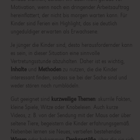
Motivation, wenn noch ein dringender Arbeitsauftrag
hereinflattert, der nicht bis morgen warten kann. Für
Kinder sind Ferien ein Highlight, das sie deutlich
ungeduldiger erwarten als Erwachsene.
Je jünger die Kinder sind, desto herausfordernder kann
es sein, in dieser Situation eine sinnvolle
Vertretungsstunde abzuhalten. Daher ist es wichtig,
Inhalte
und
Methoden
zu nutzen, die die Kinder
interessant finden, sodass sie bei der Sache sind und
weder stören noch rumblödeln.
Gut geeignet sind
kurzweilige Themen
: skurrile Fakten,
kleine Spiele, Witze oder Knobeleien. Auch kurze
Videos, z. B. von der Sendung mit der Maus oder über
seltene Tiere, begeistern die Kinder erfahrungsgemäß.
Nebenbei lernen sie Neues, vertiefen bestehendes
Wissen
oder bekommen
Denkanstöße
, über die sie sich