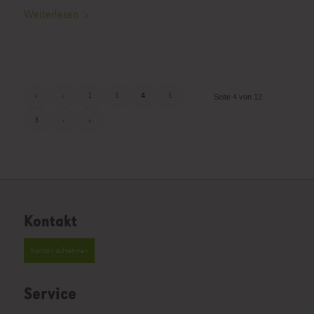
Weiterlesen
«
‹
2
3
4
5
Seite 4 von 12
6
›
»
Kontakt
Kontakt aufnehmen
Service