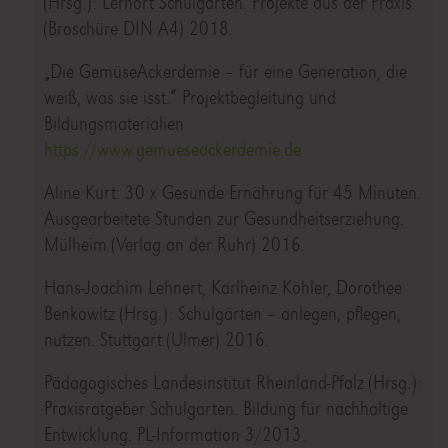
(Hrsg.): Lernort Schulgarten. Projekte aus der Praxis.
(Broschüre DIN A4) 2018.
„Die GemüseAckerdemie – für eine Generation, die
weiß, was sie isst.“ Projektbegleitung und
Bildungsmaterialien
https://www.gemueseackerdemie.de
Aline Kurt: 30 x Gesunde Ernährung für 45 Minuten.
Ausgearbeitete Stunden zur Gesundheitserziehung.
Mülheim (Verlag an der Ruhr) 2016.
Hans-Joachim Lehnert, Karlheinz Köhler, Dorothee
Benkowitz (Hrsg.): Schulgärten – anlegen, pflegen,
nutzen. Stuttgart (Ulmer) 2016.
Pädagogisches Landesinstitut Rheinland-Pfalz (Hrsg.):
Praxisratgeber Schulgarten. Bildung für nachhaltige
Entwicklung. PL-Information 3/2013.